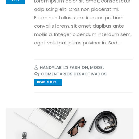
Lorem ipsum dolor sit amet, consectetur
adipiscing elit. Cras non placerat mi.
Etiam non tellus sem. Aenean pretium
convallis lorem, sit amet dapibus ante
mollis a. Integer bibendum interdum sem,
eget volutpat purus pulvinar in. Sed...
HANDYLAB
FASHION
,
MODEL
EN
COMENTARIOS DESACTIVADOS
POST
READ MORE...
FORMAT
STANDARD