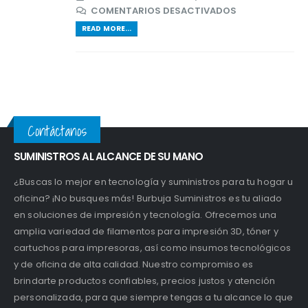
EN
COMENTARIOS DESACTIVADOS
POST
READ MORE...
FORMAT
IMAGE
Contáctanos
SUMINISTROS AL ALCANCE DE SU MANO
¿Buscas lo mejor en tecnología y suministros para tu hogar u
oficina? ¡No busques más! Burbuja Suministros es tu aliado
en soluciones de impresión y tecnología. Ofrecemos una
amplia variedad de filamentos para impresión 3D, tóner y
cartuchos para impresoras, así como insumos tecnológicos
y de oficina de alta calidad. Nuestro compromiso es
brindarte productos confiables, precios justos y atención
personalizada, para que siempre tengas a tu alcance lo que