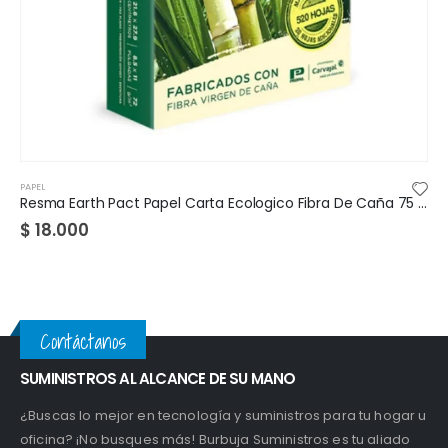
PAPEL
Resma Earth Pact Papel Carta Ecologico Fibra De Caña 75 gramos
vinipel negro 50 x 500 / vinipel transparente 30 x 500
$
25.000
$
38.000
Contáctanos
SUMINISTROS AL ALCANCE DE SU MANO
¿Buscas lo mejor en tecnología y suministros para tu hogar u
oficina? ¡No busques más! Burbuja Suministros es tu aliado