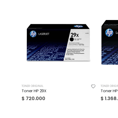
IGINAL
TONER ORIGINAL
HP 29X
Toner HP 14X
.000
$
1.368.000