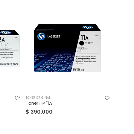
RIGINAL
TONER ORIGINAL
HP 11A
Toner HP 05X
.000
$
448.000