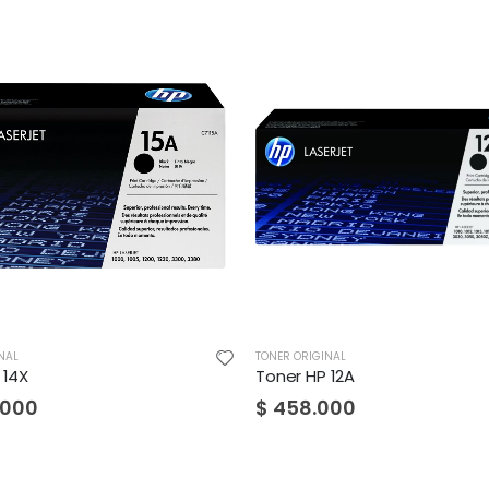
TONER ORIGINAL
TONER O
Toner HP 12A
Toner 
$
458.000
$
390