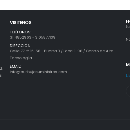
H
VISITENOS
L
TELÉFONOS:
3114852963 - 3105877109
N
DIRECCIÓN:
Calle 77 # 15-58 - Puerta 3 / Local 1-98 / Centro de Alta
Tecnología
M
EMAIL:
d.
info@burbujasuministros.com
s,
U