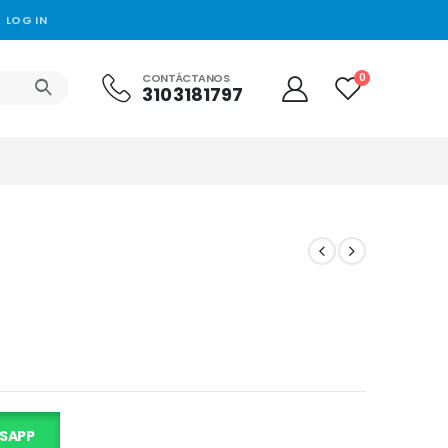
LOG IN
CONTÁCTANOS
0
3103181797
SAPP