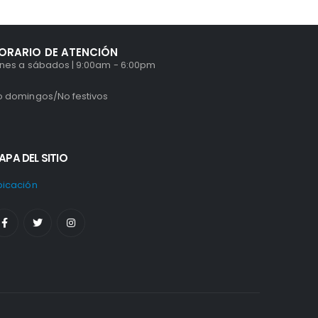
ORARIO DE ATENCIÓN
unes a sábados | 9:00am - 6:00pm
o domingos/No festivos
APA DEL SITIO
bicación