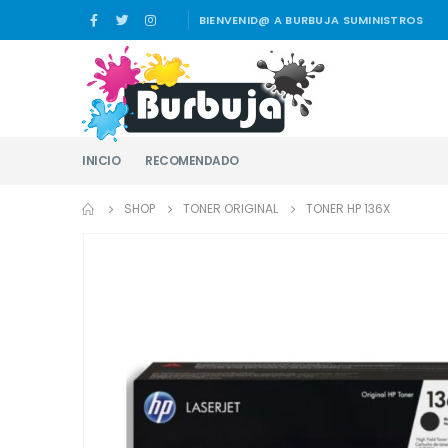
BIENVENID@ A BURBUJA SUMINISTROS
INICIO
RECOMENDADO
SHOP
TONER ORIGINAL
TONER HP 136X