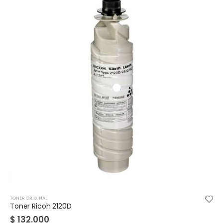
TONER ORIGINAL
TONE
Toner Ricoh 2120D
Un
$
132.000
$
4