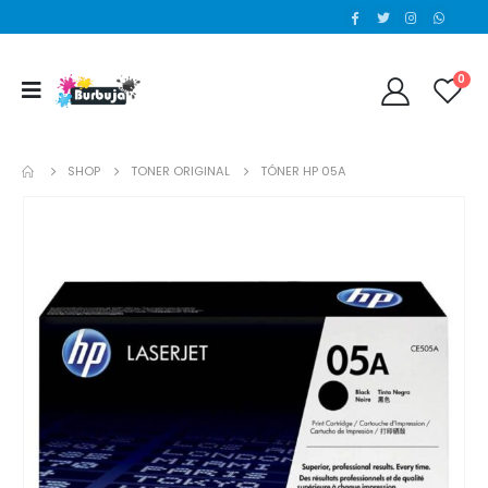
0
SHOP
TONER ORIGINAL
TÓNER HP 05A