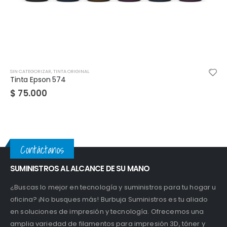
SIN CATEGORIZAR
,
TINTA ORIGINAL
Tinta Epson 673
$
72.000
Contáctanos
SUMINISTROS AL ALCANCE DE SU MANO
¿Buscas lo mejor en tecnología y suministros para tu hogar u
oficina? ¡No busques más! Burbuja Suministros es tu aliado
en soluciones de impresión y tecnología. Ofrecemos una
amplia variedad de filamentos para impresión 3D, tóner y