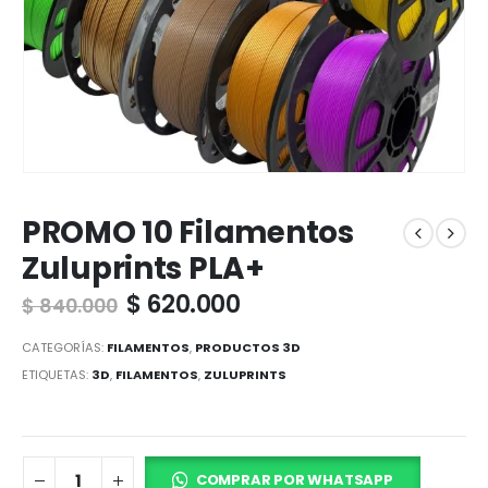
PROMO 10 Filamentos
Zuluprints PLA+
$
620.000
$
840.000
CATEGORÍAS:
FILAMENTOS
,
PRODUCTOS 3D
ETIQUETAS:
3D
,
FILAMENTOS
,
ZULUPRINTS
COMPRAR POR WHATSAPP