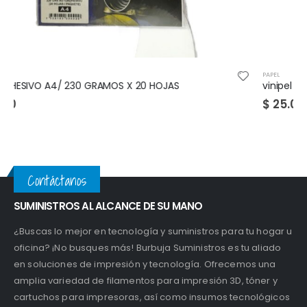
PAPEL
vinipel negro 50 x 500 / vinipel transparente 30 x 500
$
25.000
$
38.000
Contáctanos
SUMINISTROS AL ALCANCE DE SU MANO
¿Buscas lo mejor en tecnología y suministros para tu hogar u
oficina? ¡No busques más! Burbuja Suministros es tu aliado
en soluciones de impresión y tecnología. Ofrecemos una
amplia variedad de filamentos para impresión 3D, tóner y
cartuchos para impresoras, así como insumos tecnológicos