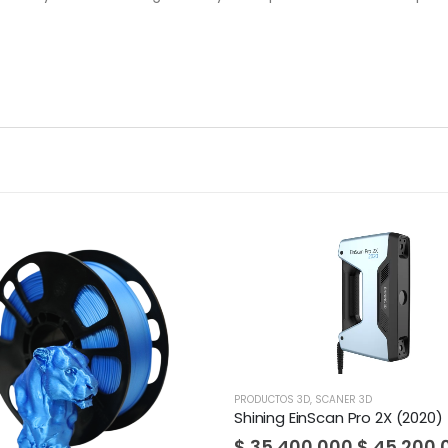
 3D
,
SCANER 3D
PRODUCTOS 3D
,
SCANER 3D
EinScan Pro 2X (2020)
Shining 3D Einscan-SE
00.000
$
45.200.000