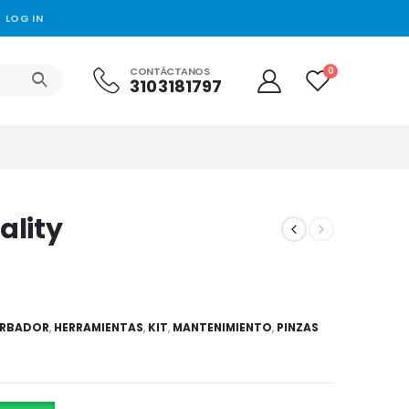
LOG IN
CONTÁCTANOS
0
3103181797
ality
ARBADOR
,
HERRAMIENTAS
,
KIT
,
MANTENIMIENTO
,
PINZAS