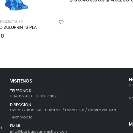
$
8.690.000
H
VISITENOS
L
TELÉFONOS:
3114852963 - 3105877109
N
DIRECCIÓN:
Calle 77 # 15-58 - Puerta 3 / Local 1-98 / Centro de Alta
Tecnología
M
EMAIL:
d.
info@burbujasuministros.com