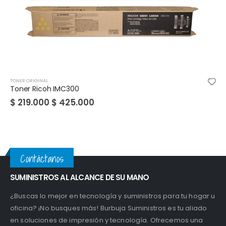
IGINAL
TONER ORIGIN
 Ricoh IMC300
Toner Ri
.000
$
425.000
$
259.0
Contáctanos
SUMINISTROS AL ALCANCE DE SU MANO
¿Buscas lo mejor en tecnología y suministros para tu hogar u
oficina? ¡No busques más! Burbuja Suministros es tu aliado
en soluciones de impresión y tecnología. Ofrecemos una