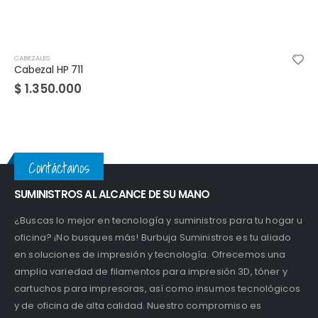
CABEZALES
Cabezal original HP 3YP17AL
$
179.000
Contáctanos
SUMINISTROS AL ALCANCE DE SU MANO
¿Buscas lo mejor en tecnología y suministros para tu hogar u
oficina? ¡No busques más! Burbuja Suministros es tu aliado
en soluciones de impresión y tecnología. Ofrecemos una
amplia variedad de filamentos para impresión 3D, tóner y
cartuchos para impresoras, así como insumos tecnológicos
y de oficina de alta calidad. Nuestro compromiso es