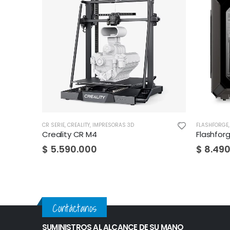
CR SERIE
,
CREALITY
,
IMPRESORAS 3D
FLASHFORGE
Creality CR M4
Flashfor
$
5.590.000
$
8.490
Contáctanos
SUMINISTROS AL ALCANCE DE SU MANO