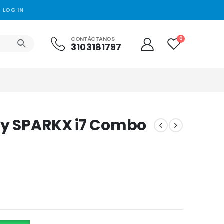
LOG IN
CONTÁCTANOS
0
3103181797
ty SPARKX i7 Combo