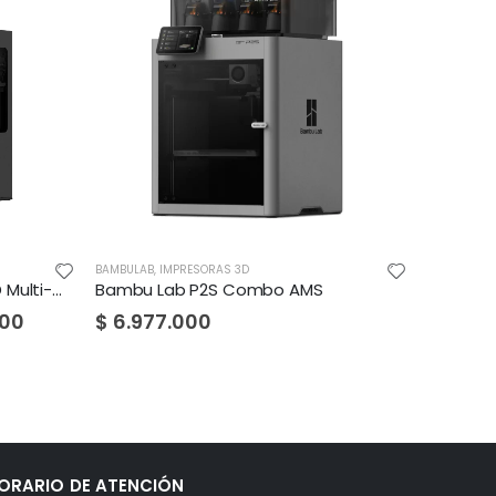
BAMBULAB
,
IMPRESORAS 3D
CR SERIE
,
CR
Bambu Lab H2C: Impresión 3D Multi-Material sin Desperdicio
Bambu Lab P2S Combo AMS
Creality
000
$
6.977.000
$
679.
ORARIO DE ATENCIÓN