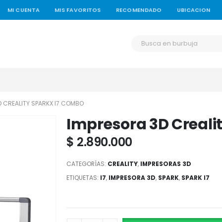
MI CUENTA
MIS FAVORITOS
RECOMENDADO
UBICACION
D CREALITY SPARKX I7 COMBO
Impresora 3D Creali
$
2.890.000
CATEGORÍAS:
CREALITY
,
IMPRESORAS 3D
ETIQUETAS:
I7
,
IMPRESORA 3D
,
SPARK
,
SPARK I7