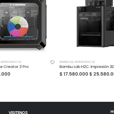
,
IMPRESORAS 3D
BAMBULAB
,
IMPRESORAS 3D
ge Creator 3 Pro
.000
$
17.580.000
$
25.580.
H
VISITENOS