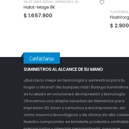
ALOT SERIE-RESINA
,
IMPRESORAS 3D
Halot-Mage 8K
FLASHFORGE
,
IMPRESORAS 3D
$
1.657.900
Flashforge Adventure
$
2.900.000
Contáctanos
SUMINISTROS AL ALCANCE DE SU MANO
¿Buscas lo mejor en tecnología y suministros para tu
hogar u oficina? ¡No busques más! Burbuja Suministros
es tu aliado en soluciones de impresión y tecnología.
Ofrecemos una amplia variedad de filamentos para
impresión 3D, tóner y cartuchos para impresoras, así
como insumos tecnológicos y de oficina de alta calida
Nuestro compromiso es brindarte productos confiable
precios justos y atención personalizada, para que