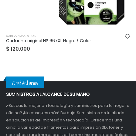
CARTUCHO ORIGINAL
Cartucho original HP 664 Negro / Color
$
48.000
Contáctanos
SUMINISTROS AL ALCANCE DE SU MANO
¿Buscas lo mejor en tecnología y suministros para tu hogar u
oficina? ¡No busques más! Burbuja Suministros es tu aliado
en soluciones de impresión y tecnología. Ofrecemos una
amplia variedad de filamentos para impresión 3D, tóner y
cartuchos para impresoras, así como insumos tecnológicos