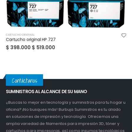
CARTUCHO ORIGINAL
Cartucho original HP 667 Negro / Color
$
50.000
Contáctanos
SUMINISTROS AL ALCANCE DE SU MANO
¿Buscas lo mejor en tecnología y suministros para tu hogar u
oficina? ¡No busques más! Burbuja Suministros es tu aliado
en soluciones de impresión y tecnología. Ofrecemos una
amplia variedad de filamentos para impresión 3D, tóner y
cartuchos para impresoras, así como insumos tecnológicos