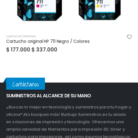
CARTUCHO ORIGINAL
Negro / Colores
Cartucho original HP 662 Ne
$
650.000
Contáctanos
SUMINISTROS AL ALCANCE DE SU MANO
¿Buscas lo mejor en tecnología y suministros para tu hogar u
oficina? ¡No busques más! Burbuja Suministros es tu aliado
en soluciones de impresión y tecnología. Ofrecemos una
amplia variedad de filamentos para impresión 3D, tóner y
cartuchos para impresoras, así como insumos tecnológicos