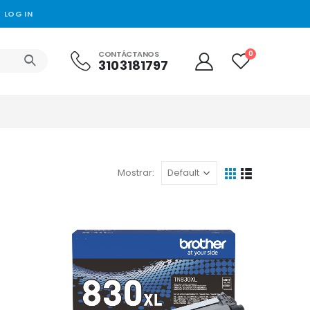
LOG IN
CONTÁCTANOS
0
3103181797
Mostrar: