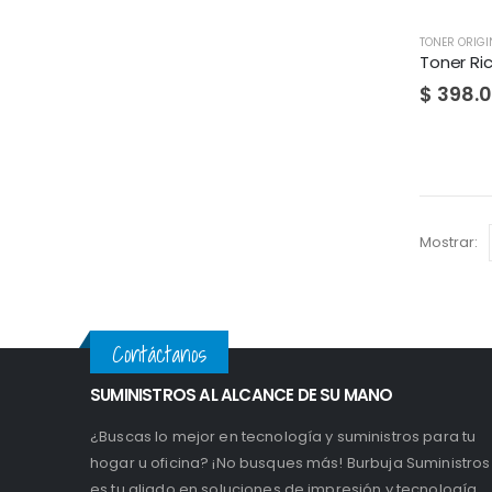
TONER ORIGI
Toner R
$
398.
Mostrar:
Contáctanos
SUMINISTROS AL ALCANCE DE SU MANO
¿Buscas lo mejor en tecnología y suministros para tu
hogar u oficina? ¡No busques más! Burbuja Suministros
es tu aliado en soluciones de impresión y tecnología.