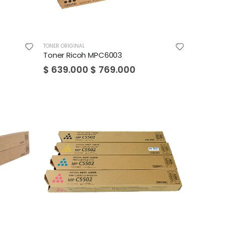
TONER ORIGINAL
Toner Ricoh MPC6003
$
639.000
$
769.000