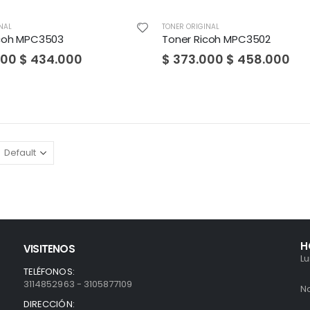
NAL
TONER ORIGINAL
icoh MPC3503
Toner Ricoh MPC3502
000
$
434.000
$
373.000
$
458.000
H
VISITENOS
L
TELÉFONOS:
3114852963 - 3105877109
N
DIRECCIÓN: