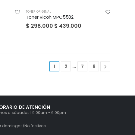
TONER ORIGINAL
Toner Ricoh MPC5502
$
298.000
$
439.000
…
1
2
7
8
ORARIO DE ATENCIÓN
unes a sábados | 9:00am - 6:00pm
o domingos/No festivos