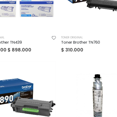
NAL
TONER ORIGINAL
other TN439
Toner Brother TN760
000
$
898.000
$
310.000