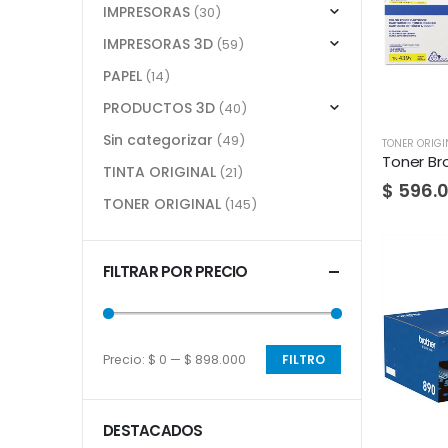
IMPRESORAS
(30)
IMPRESORAS 3D
(59)
PAPEL
(14)
PRODUCTOS 3D
(40)
Sin categorizar
(49)
TONER ORIGI
Toner Br
TINTA ORIGINAL
(21)
$
596.
TONER ORIGINAL
(145)
FILTRAR POR PRECIO
Precio:
$ 0
—
$ 898.000
FILTRO
Precio
Max
Min
precio
DESTACADOS