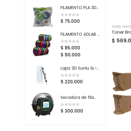
FILAMENTO PLA 3D PARA LAPIZ PTE X 20 (10MM)
0
out of 5
$
75.000
TONER ORIGI
Toner Br
FILAMENTO 4DLAB PLA(1KG)
$
569.
0
out of 5
$
85.000
$
90.000
Lapiz 3D Sunlu SL-300
0
out of 5
$
220.000
Secadora de filamentos 3D Sunlu
0
out of 5
$
300.000