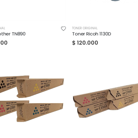
NAL
TONER ORIGINAL
other TN890
Toner Ricoh 1130D
000
$
120.000