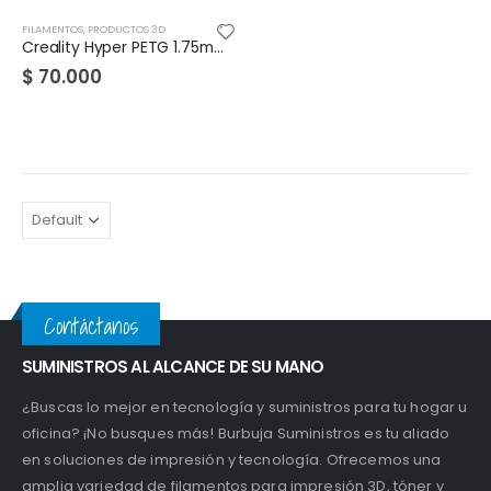
FILAMENTOS
,
PRODUCTOS 3D
Creality Hyper PETG 1.75mm 1Kg
$
70.000
Contáctanos
SUMINISTROS AL ALCANCE DE SU MANO
¿Buscas lo mejor en tecnología y suministros para tu hogar u
oficina? ¡No busques más! Burbuja Suministros es tu aliado
en soluciones de impresión y tecnología. Ofrecemos una
amplia variedad de filamentos para impresión 3D, tóner y