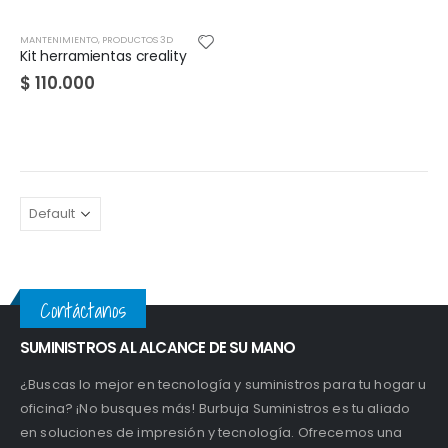
MANTENIMIENTO
,
PRODUCTOS 3D
Kit herramientas creality
$
110.000
Contáctanos
SUMINISTROS AL ALCANCE DE SU MANO
¿Buscas lo mejor en tecnología y suministros para tu hogar u
oficina? ¡No busques más! Burbuja Suministros es tu aliado
en soluciones de impresión y tecnología. Ofrecemos una