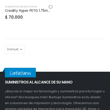
FILAMENTOS
,
PRODUCTOS 3D
Creality Hyper PETG 1.75mm 1Kg
$
70.000
Contáctanos
SUMINISTROS AL ALCANCE DE SU MANO
¿Buscas lo mejor en tecnología y suministros para tu hogar u
oficina? ¡No busques más! Burbuja Suministros es tu aliado
en soluciones de impresión y tecnología. Ofrecemos una
amplia variedad de filamentos para impresión 3D, tóner y