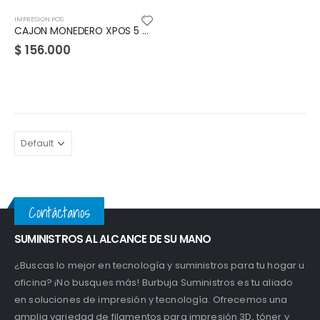
IMPRESION POS
CAJON MONEDERO XPOS 5 PUESTOS
$
156.000
Contáctanos
SUMINISTROS AL ALCANCE DE SU MANO
¿Buscas lo mejor en tecnología y suministros para tu hogar u
oficina? ¡No busques más! Burbuja Suministros es tu aliado
en soluciones de impresión y tecnología. Ofrecemos una
amplia variedad de filamentos para impresión 3D, tóner y